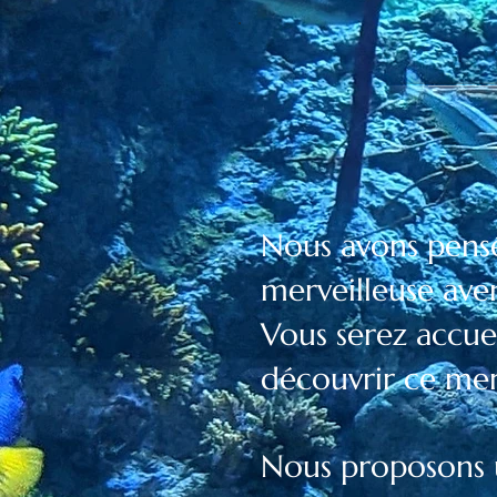
Nous avons pensé
merveilleuse ave
Vous serez accue
découvrir ce mer
Nous proposons 