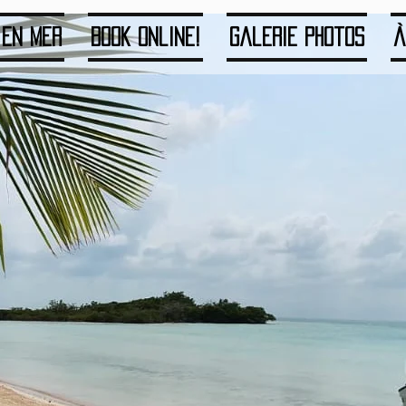
 en mer
Book Online!
Galerie photos
À