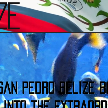
ze
San Pedro Belize B
 into the Extraord