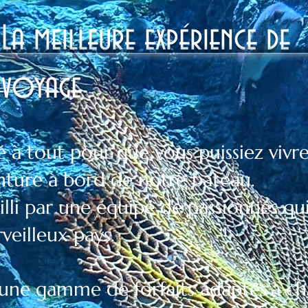
La meilleure expérience de
voyage
 à tout pour que vous puissiez vivr
nture à bord de notre bateau.
illi par une équipe de passionnés qu
veilleux pays.
une gamme de forfaits adaptés
à ch