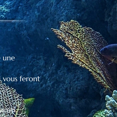
e une
i vous feront
acun.