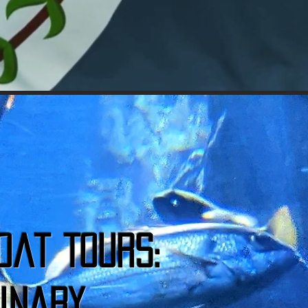
oat Tours:
inary